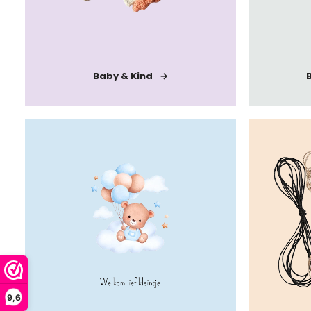
Baby & Kind
B
9,6