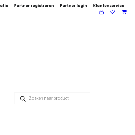
atie
Partner registreren
Partner login
Klantenservice
Producten zoeken