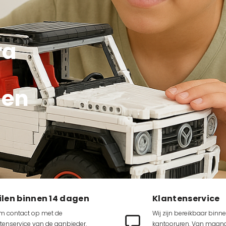
ra
den
ilen binnen 14 dagen
Klantenservice
m contact op met de
Wij zijn bereikbaar binn
tenservice van de aanbieder.
kantooruren. Van maand