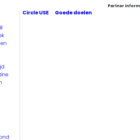
Partner inform
Circle USE
Goede doelen
ll
ek
len
jd
tine
n
zond