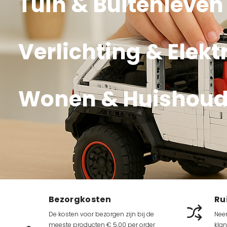
Tuin & Buitenleven
Verlichting & Elekt
Wonen & Huishou
Bezorgkosten
Ru
De kosten voor bezorgen zijn bij de
Nee
meeste producten € 5,00 per order
klan