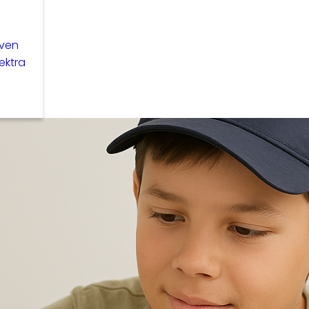
even
lektra