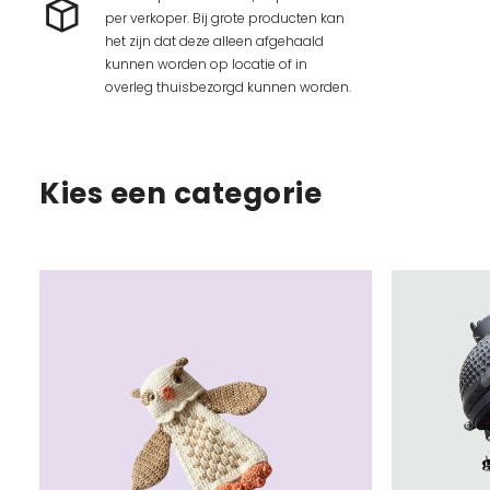
per verkoper. Bij grote producten kan
het zijn dat deze alleen afgehaald
kunnen worden op locatie of in
overleg thuisbezorgd kunnen worden.
Kies een categorie