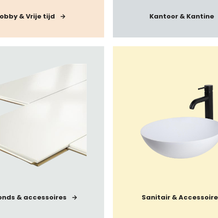
obby & Vrije tijd
Kantoor & Kantine
onds & accessoires
Sanitair & Accessoire