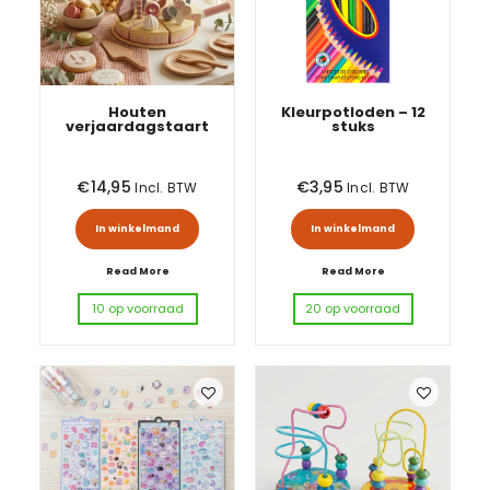
Houten
Kleurpotloden – 12
verjaardagstaart
stuks
€
14,95
€
3,95
Incl. BTW
Incl. BTW
In winkelmand
In winkelmand
Read More
Read More
10 op voorraad
20 op voorraad