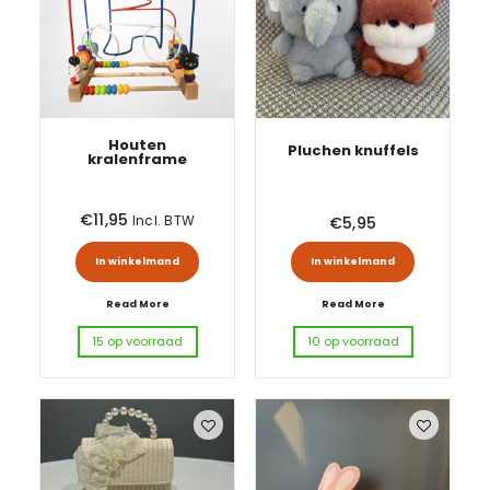
Houten
Pluchen knuffels
kralenframe
€
11,95
Incl. BTW
€
5,95
Dit produ
In winkelmand
In winkelmand
Read More
Read More
15 op voorraad
10 op voorraad