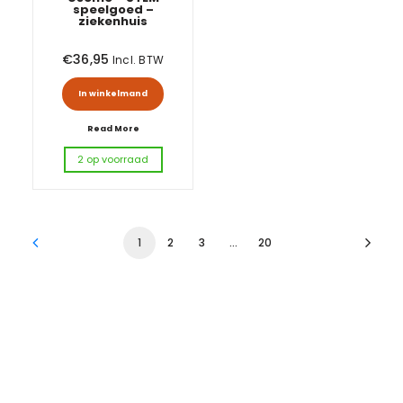
speelgoed –
ziekenhuis
€
36,95
Incl. BTW
In winkelmand
Read More
2 op voorraad
1
2
3
…
20