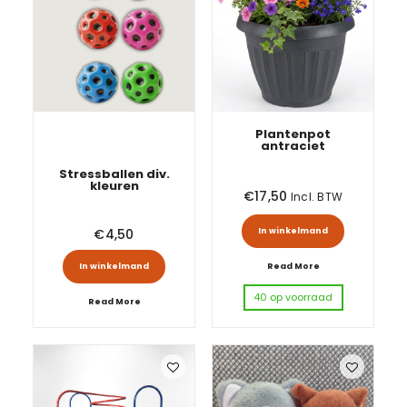
Plantenpot
antraciet
Stressballen div.
kleuren
€
17,50
Incl. BTW
€
4,50
In winkelmand
Dit product heeft meerdere variatie
Read More
In winkelmand
40 op voorraad
Read More