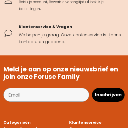
,
of
Bekijk je account
Bewerk je verlanglijst
bekijk je
.
bestellingen
Klantenservice & Vragen
We helpen je graag. Onze klantenservice is tijdens
kantooruren geopend.
Meld je aan op onze nieuwsbrief en
join onze Foruse Family
Inschrijven
Categorieën
Klantenservice