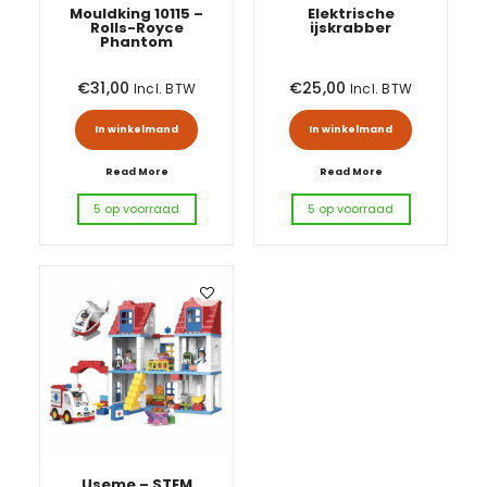
Mouldking 10115 –
Elektrische
Rolls-Royce
ijskrabber
Phantom
€
31,00
€
25,00
Incl. BTW
Incl. BTW
In winkelmand
In winkelmand
Read More
Read More
5 op voorraad
5 op voorraad
Useme – STEM