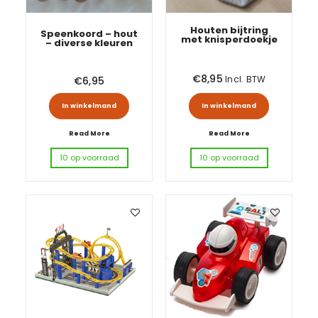
Houten bijtring
Speenkoord – hout
met knisperdoekje
– diverse kleuren
€
8,95
Incl. BTW
€
6,95
Dit product heeft meerdere variatie
In winkelmand
In winkelmand
Read More
Read More
10 op voorraad
10 op voorraad