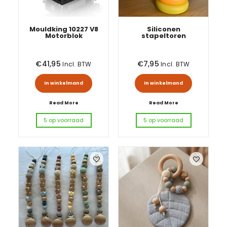
Mouldking 10227 V8
Siliconen
Motorblok
stapeltoren
€
41,95
€
7,95
Incl. BTW
Incl. BTW
In winkelmand
In winkelmand
Read More
Read More
5 op voorraad
5 op voorraad