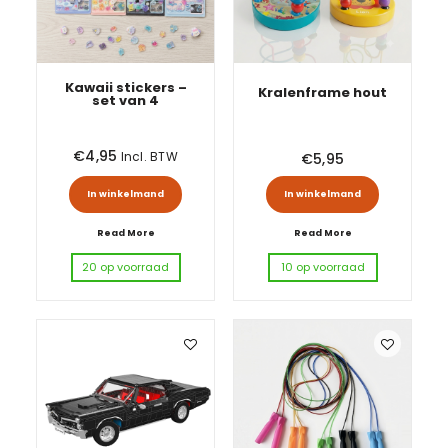
Kawaii stickers –
Kralenframe hout
set van 4
€
4,95
Incl. BTW
€
5,95
Dit produ
In winkelmand
In winkelmand
Read More
Read More
20 op voorraad
10 op voorraad