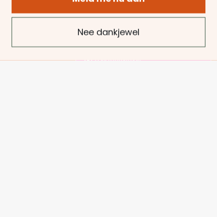
Herroepingsrecht
•
Privacyverklaring
•
Cookies
Nee dankjewel