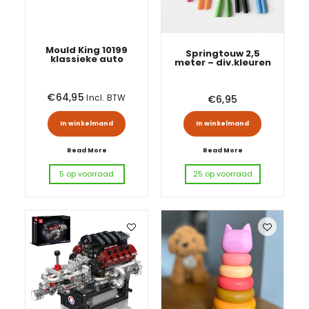
Mould King 10199
Springtouw 2,5
klassieke auto
meter – div.kleuren
€
64,95
Incl. BTW
€
6,95
Dit produ
In winkelmand
In winkelmand
Read More
Read More
5 op voorraad
25 op voorraad