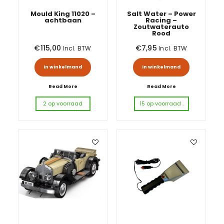
Mould King 11020 –
Salt Water – Power
achtbaan
Racing –
Zoutwaterauto
Rood
€
115,00
€
7,95
Incl. BTW
Incl. BTW
In winkelmand
In winkelmand
Read More
Read More
2 op voorraad
15 op voorraad .