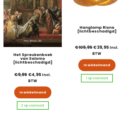
Hanglamp Rione
[lichtbeschadigd]
Oorspronkelijke p
Huidige pr
€
109,95
€
39,95
Incl.
BTW
Het Spreukenboek
van Salomo
[lichtbeschadigd]
In winkelmand
Oorspronkelijke prijs was: €9,95.
Huidige prijs is: €4,95.
€
9,95
€
4,95
Incl.
1 op voorraad
BTW
In winkelmand
2 op voorraad