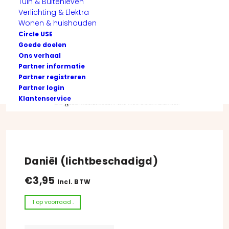
Tuin & Buitenleven
Verlichting & Elektra
Wonen & huishouden
Circle USE
Goede doelen
Ons verhaal
Partner informatie
Partner registreren
Partner login
Klantenservice
Daniël (lichtbeschadigd)
€
3,95
Incl. BTW
1 op voorraad .