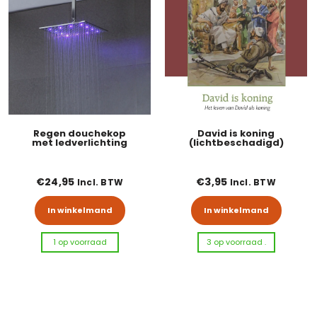
Regen douchekop
David is koning
met ledverlichting
(lichtbeschadigd)
€
24,95
€
3,95
Incl. BTW
Incl. BTW
In winkelmand
In winkelmand
1 op voorraad
3 op voorraad .