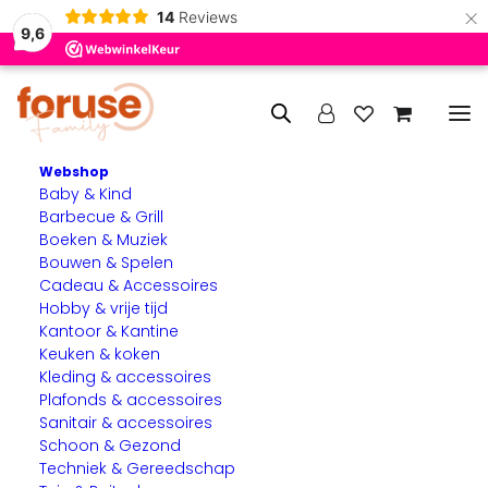
×
14
Reviews
9,6
Webshop
Baby & Kind
Home
Circle Use
Barbecue & Grill
Een stem die roept in de woestijn (lichtbeschadigd)
Boeken & Muziek
Bouwen & Spelen
Cadeau & Accessoires
Hobby & vrije tijd
Kantoor & Kantine
Keuken & koken
Kleding & accessoires
Plafonds & accessoires
Sanitair & accessoires
Schoon & Gezond
Techniek & Gereedschap