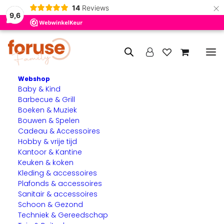
×
14
Reviews
9,6
Webshop
Baby & Kind
Home
Verlichting & Elektra
Barbecue & Grill
Filament – Ø 60 – 4 watt – E27 – golden- daglichtsensor
Boeken & Muziek
Bouwen & Spelen
Cadeau & Accessoires
Hobby & vrije tijd
Kantoor & Kantine
Keuken & koken
Kleding & accessoires
Plafonds & accessoires
Sanitair & accessoires
Schoon & Gezond
Techniek & Gereedschap