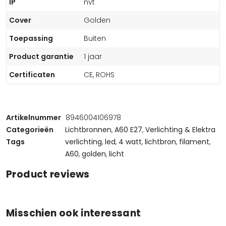
IP
nvt
Cover
Golden
Toepassing
Buiten
Product garantie
1 jaar
Certificaten
CE, ROHS
Artikelnummer
8946004106978
Categorieën
Lichtbronnen
,
A60 E27
,
Verlichting & Elektra
Tags
verlichting
,
led
,
4 watt
,
lichtbron
,
filament
,
A60
,
golden
,
licht
Product reviews
Misschien ook interessant