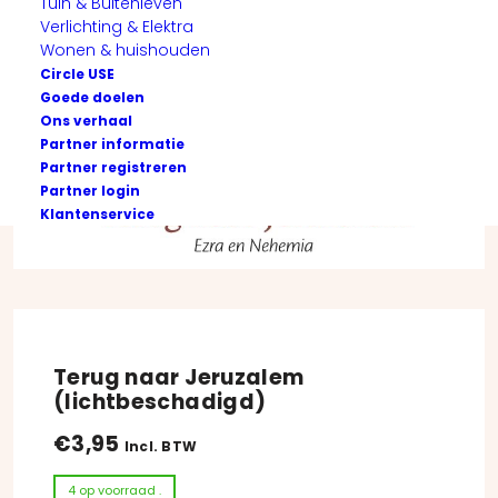
Tuin & Buitenleven
Verlichting & Elektra
Wonen & huishouden
Circle USE
Goede doelen
Ons verhaal
Partner informatie
Partner registreren
Partner login
Klantenservice
Terug naar Jeruzalem
(lichtbeschadigd)
€
3,95
Incl. BTW
4 op voorraad .