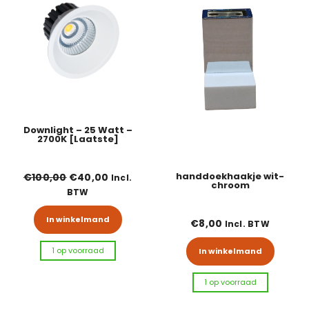
Downlight – 25 Watt –
2700K [Laatste]
Oorspronkelijke prijs was: €100,00.
Huidige prijs is: €40,00.
handdoekhaakje wit-
€
100,00
€
40,00
Incl.
chroom
BTW
In winkelmand
€
8,00
Incl. BTW
1 op voorraad
In winkelmand
1 op voorraad