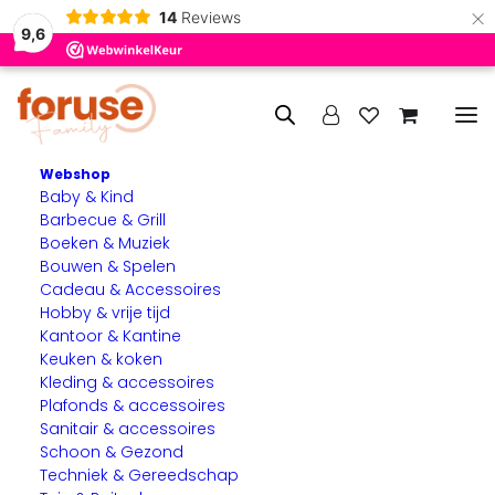
×
14
Reviews
9,6
Webshop
Baby & Kind
Home
Circle Use
Barbecue & Grill
Terug naar Jeruzalem (lichtbeschadigd)
Boeken & Muziek
Bouwen & Spelen
Cadeau & Accessoires
Hobby & vrije tijd
Kantoor & Kantine
Keuken & koken
Kleding & accessoires
Plafonds & accessoires
Sanitair & accessoires
Schoon & Gezond
Techniek & Gereedschap