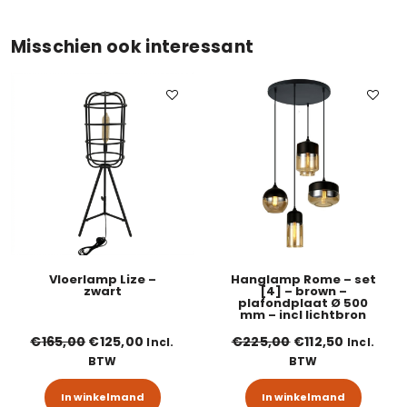
Misschien ook interessant
Vloerlamp Lize –
Hanglamp Rome – set
zwart
[4] – brown –
plafondplaat Ø 500
mm – incl lichtbron
Oorspronkelijke prijs was: €165,00.
Huidige prijs is: €125,00.
Oorspronkelijke p
Huidige pr
€
165,00
€
125,00
€
225,00
€
112,50
Incl.
Incl.
BTW
BTW
In winkelmand
In winkelmand