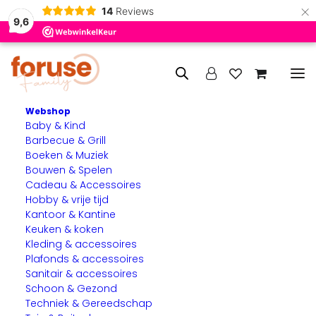
×
14
Reviews
9,6
Webshop
Baby & Kind
Home
Verlichting & Elektra
Binnenverlichting
Barbecue & Grill
Plafondplaat – Zwart – 80 x 25 cm – 4 lichts
Boeken & Muziek
Bouwen & Spelen
Cadeau & Accessoires
Hobby & vrije tijd
Kantoor & Kantine
Keuken & koken
Kleding & accessoires
Plafonds & accessoires
Sanitair & accessoires
Schoon & Gezond
Techniek & Gereedschap