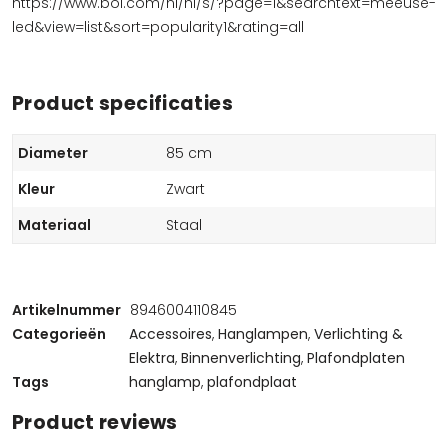
https://www.bol.com/nl/nl/s/?page=1&searchtext=meeuse-
led&view=list&sort=popularity1&rating=all
Product specificaties
Diameter
85 cm
Kleur
Zwart
Materiaal
Staal
Artikelnummer
8946004110845
Categorieën
Accessoires
,
Hanglampen
,
Verlichting &
Elektra
,
Binnenverlichting
,
Plafondplaten
Tags
hanglamp
,
plafondplaat
Product reviews