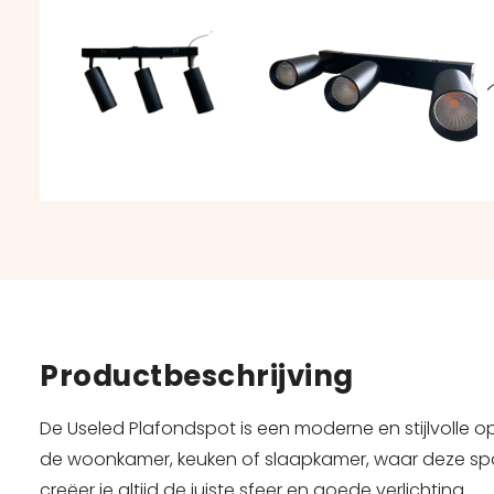
Productbeschrijving
De Useled Plafondspot is een moderne en stijlvolle opb
de woonkamer, keuken of slaapkamer, waar deze spot m
creëer je altijd de juiste sfeer en goede verlichting.