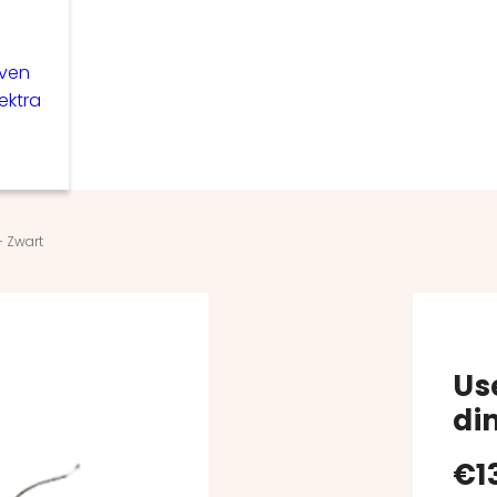
even
lektra
– Zwart
Us
di
€
1