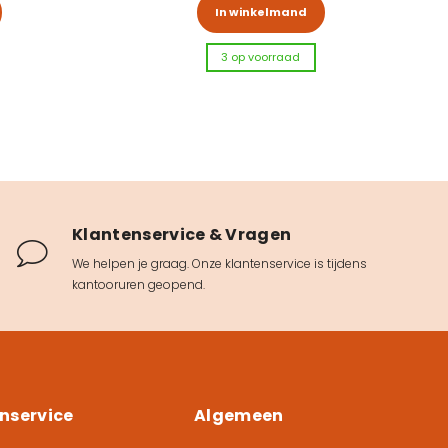
uctpagina
In winkelmand
3 op voorraad
Klantenservice & Vragen
We helpen je graag. Onze klantenservice is tijdens
kantooruren geopend.
nservice
Algemeen