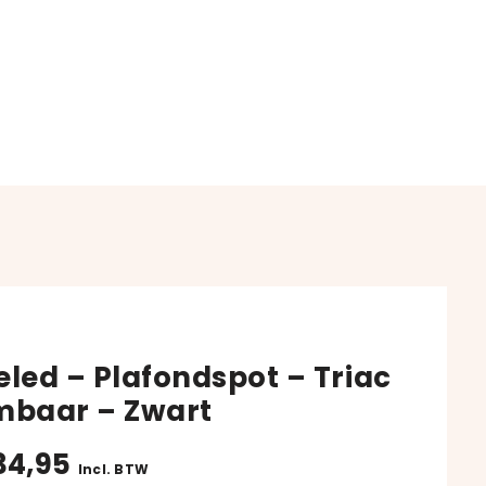
eled – Plafondspot – Triac
mbaar – Zwart
34,95
Incl. BTW