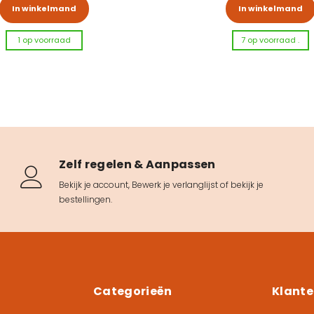
ere variaties. Deze optie kan gekozen worden op de prod
In winkelmand
In winkelmand
1 op voorraad
7 op voorraad .
Zelf regelen & Aanpassen
Bekijk je account
,
Bewerk je verlanglijst
of
bekijk je
bestellingen
.
Categorieën
Klante