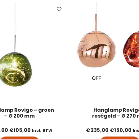
amp Rovigo – groen
Hanglamp Rovig
– Ø 200 mm
roségold – Ø 270
Oorspronkelijke prijs was: €195,00.
Huidige prijs is: €105,00.
Oorspronke
Hui
,00
€
105,00
€
235,00
€
150,00
Incl. BTW
In