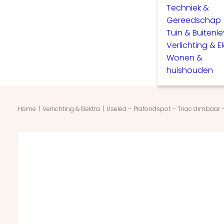
Techniek &
Gereedschap
Tuin & Buitenl
Verlichting & E
Wonen &
huishouden
Home
Verlichting & Elektra
Useled – Plafondspot – Triac dimbaar 