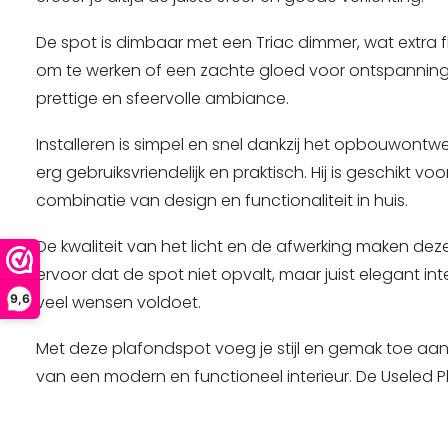
De spot is dimbaar met een Triac dimmer, wat extra fle
om te werken of een zachte gloed voor ontspanning, 
prettige en sfeervolle ambiance.
Installeren is simpel en snel dankzij het opbouwont
erg gebruiksvriendelijk en praktisch. Hij is geschikt
combinatie van design en functionaliteit in huis.
De kwaliteit van het licht en de afwerking maken deze
ervoor dat de spot niet opvalt, maar juist elegant inte
9,6
veel wensen voldoet.
Met deze plafondspot voeg je stijl en gemak toe aan 
van een modern en functioneel interieur. De Useled P