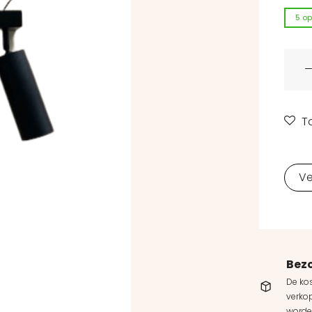
5 op
Usele
T
Ve
Bez
De kos
verkop
worde