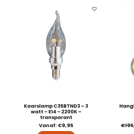
Kaarslamp C35BTND3 – 3
Hangl
watt – E14 – 2200K –
transparant
Vanaf:
€
9,95
€
195