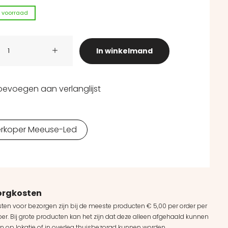
 voorraad
d - Plafondspot - Triac dimbaar - Zwart aantal
In winkelmand
oevoegen aan verlanglijst
rkoper Meeuse-Led
orgkosten
ten voor bezorgen zijn bij de meeste producten € 5,00 per order per
er. Bij grote producten kan het zijn dat deze alleen afgehaald kunnen
n op lokatie of in overleg thuisbezorgd kunnen worden.