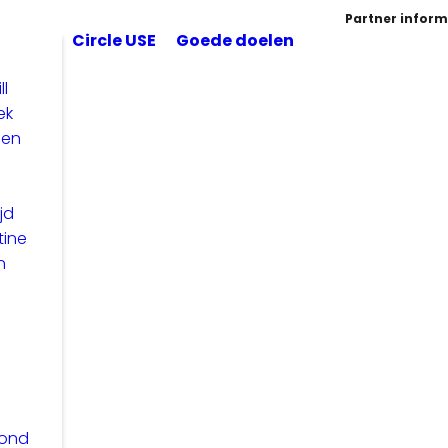
Partner inform
Circle USE
Goede doelen
ll
ek
len
jd
tine
n
zond