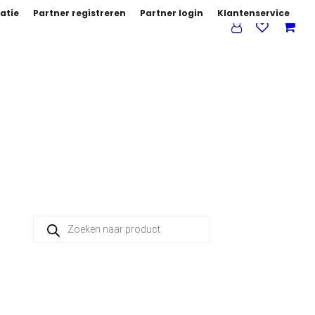
atie
Partner registreren
Partner login
Klantenservice
Producten zoeken