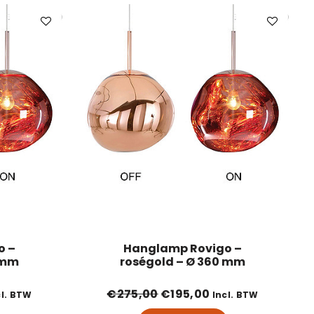
o –
Hanglamp Rovigo –
 mm
roségold – Ø 360 mm
lijke prijs was: €235,00.
dige prijs is: €150,00.
Oorspronkelijke prijs was
Huidige prijs is: 
€
275,00
€
195,00
cl. BTW
Incl. BTW