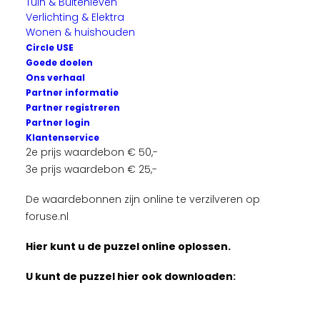
Vermeld onderstaande gegevens
Tuin & Buitenleven
Verlichting & Elektra
Naam
Wonen & huishouden
Adres
Circle USE
Leeftijd
Goede doelen
Uiterste inzenddatum 30 augustus 2025
Ons verhaal
Partner informatie
Prijzen:
Partner registreren
Partner login
1e prijs waardebon € 75,-
Klantenservice
2e prijs waardebon € 50,-
3e prijs waardebon € 25,-
De waardebonnen zijn online te verzilveren op
foruse.nl
Hier kunt u de puzzel online oplossen.
U kunt de puzzel hier ook downloaden
: