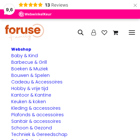
×
13
Reviews
9,6
Webshop
Baby & Kind
Zomerpuzzel 2025
Barbecue & Grill
Boeken & Muziek
Bouwen & Spelen
Maak hier onze nieuwe
Cadeau & Accessoires
zomerpuzzel:
Hobby & vrije tijd
Kantoor & Kantine
Keuken & koken
Spelregels:
Kleding & accessoires
Plafonds & accessoires
Al de antwoorden zijn op of via onze site te vinden.
Sanitair & accessoires
U maakt de puzzel zelf
Schoon & Gezond
De puzzel kunt u per email insturen
Techniek & Gereedschap