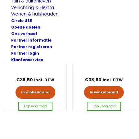
Tuin & Buitenleven
Verlichting & Elektra
Wonen & huishouden
Circle USE
Goede doelen
Ons verhaal
Partner informatie
Partner registreren
Partner login
Afzuigventilator – dicht
Afzuigventilator – Led
Klantenservice
€
38,50
€
38,50
Incl. BTW
Incl. BTW
In winkelmand
In winkelmand
1 op voorraad
1 op voorraad