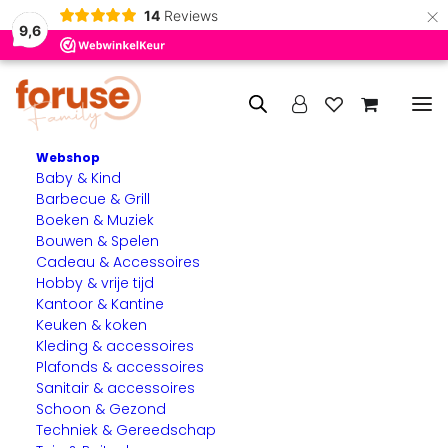
×
14
Reviews
9,6
Webshop
Baby & Kind
Home
Producten getagged “afzuiging”
Barbecue & Grill
Boeken & Muziek
afzuiging
Bouwen & Spelen
Cadeau & Accessoires
Hobby & vrije tijd
Kantoor & Kantine
Keuken & koken
Kleding & accessoires
Plafonds & accessoires
Sanitair & accessoires
Schoon & Gezond
Techniek & Gereedschap