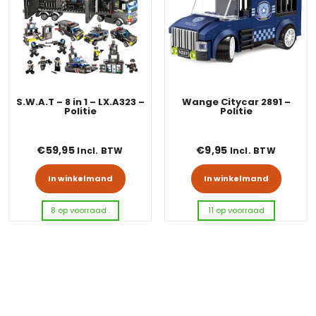
S.W.A.T – 8 in 1 – LX.A323 –
Wange Citycar 2891 –
Politie
Politie
€
59,95
€
9,95
Incl. BTW
Incl. BTW
In winkelmand
In winkelmand
8 op voorraad .
11 op voorraad