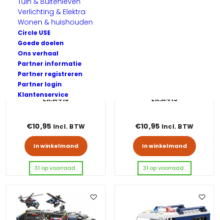
Tuin & Buitenleven
Verlichting & Elektra
Wonen & huishouden
Circle USE
Goede doelen
Ons verhaal
Partner informatie
Partner registreren
Partner login
City police – Gelddief –
Politie set met quad –
Klantenservice
LX.A418
LX.A419
€
10,95
€
10,95
Incl. BTW
Incl. BTW
In winkelmand
In winkelmand
31 op voorraad .
31 op voorraad .