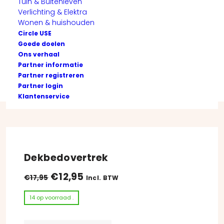
Tuin & Buitenleven
Verlichting & Elektra
Wonen & huishouden
Circle USE
Goede doelen
Ons verhaal
Partner informatie
Partner registreren
Partner login
Klantenservice
Dekbedovertrek
Oorspronkelijke prijs was: €17,95.
Huidige prijs is: €12,95.
€
12,95
€
17,95
Incl. BTW
14 op voorraad .