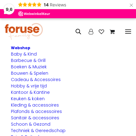
×
14
Reviews
9,6
Webshop
Baby & Kind
Home
Wonen & huishouden
Dekbedovertrek
Barbecue & Grill
Boeken & Muziek
Bouwen & Spelen
Cadeau & Accessoires
AANBIEDING!
Hobby & vrije tijd
Kantoor & Kantine
Keuken & koken
Kleding & accessoires
Plafonds & accessoires
Sanitair & accessoires
Schoon & Gezond
Techniek & Gereedschap