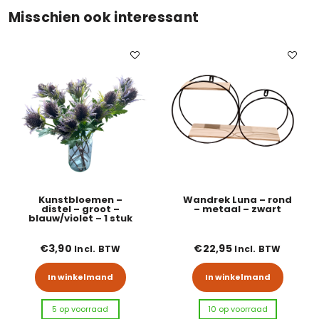
Misschien ook interessant
Kunstbloemen –
Wandrek Luna – rond
distel – groot –
– metaal – zwart
blauw/violet – 1 stuk
€
3,90
€
22,95
Incl. BTW
Incl. BTW
In winkelmand
In winkelmand
5 op voorraad
10 op voorraad