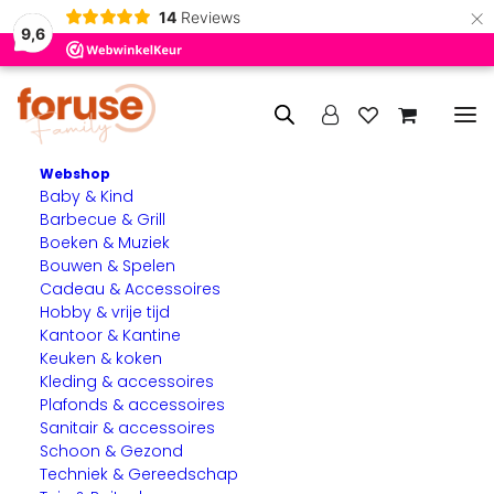
×
14
Reviews
9,6
Webshop
Baby & Kind
Home
Verlichting & Elektra
Barbecue & Grill
Wandlamp Nesso – Industrieel
Boeken & Muziek
Bouwen & Spelen
Cadeau & Accessoires
Hobby & vrije tijd
AANBIEDING!
Kantoor & Kantine
Keuken & koken
Kleding & accessoires
Plafonds & accessoires
Sanitair & accessoires
Schoon & Gezond
Techniek & Gereedschap