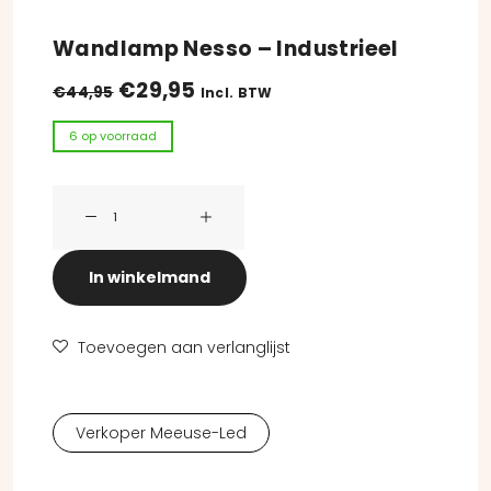
Wandlamp Nesso – Industrieel
Oorspronkelijke prijs was: €44,95
Huidige prijs is: €29,95.
€
29,95
€
44,95
Incl. BTW
6 op voorraad
Wandlamp Nesso - Industrieel aantal
In winkelmand
Toevoegen aan verlanglijst
Verkoper Meeuse-Led