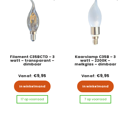
Filament C35BCTD – 3
Kaarslamp C35B – 3
watt – transparant –
watt – 2200K –
dimbaar
melkglas – dimbaar
€
9,95
€
9,95
Vanaf:
Vanaf:
Dit product heeft meerdere variaties
Dit pr
In winkelmand
In winkelmand
17 op voorraad
7 op voorraad