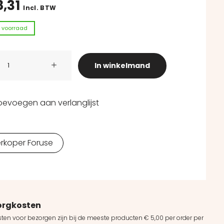
8,31
Incl. BTW
 voorraad
bloemen - rood - kleine bloemen - kunsttakken aantal
In winkelmand
oevoegen aan verlanglijst
rkoper Foruse
orgkosten
ten voor bezorgen zijn bij de meeste producten € 5,00 per order per