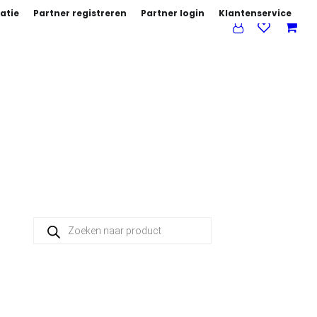
atie
Partner registreren
Partner login
Klantenservice
Producten zoeken