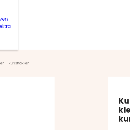
even
lektra
en – kunsttakken
Ku
kl
ku