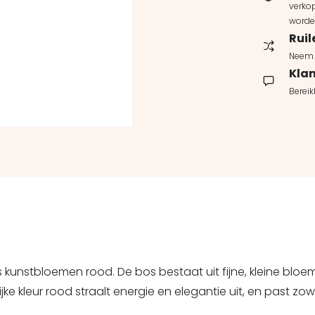
verkop
worde
Ruil
Neem 
Klan
Berei
os kunstbloemen rood. De bos bestaat uit fijne, kleine b
jke kleur rood straalt energie en elegantie uit, en past zowe