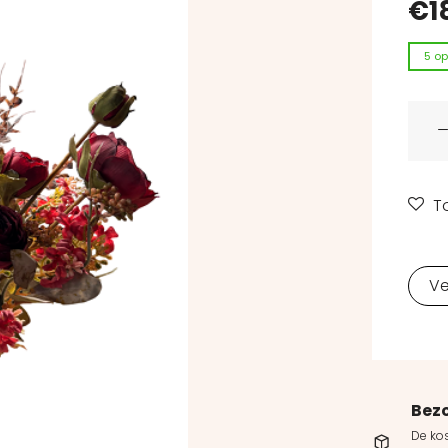
€
1
5 op
Kunst
T
Ve
Bez
De kos