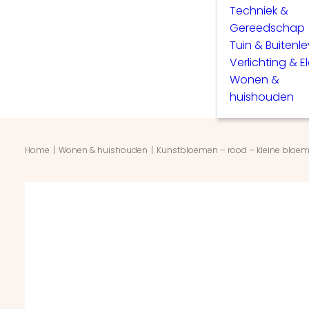
Techniek &
Gereedschap
Tuin & Buitenl
Verlichting & E
Wonen &
huishouden
Home
Wonen & huishouden
Kunstbloemen – rood – kleine bloem