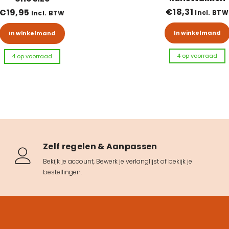
€
18,31
€
19,95
Incl. BTW
Incl. BTW
In winkelmand
In winkelmand
4 op voorraad
4 op voorraad
Zelf regelen & Aanpassen
Bekijk je account
,
Bewerk je verlanglijst
of
bekijk je
bestellingen
.