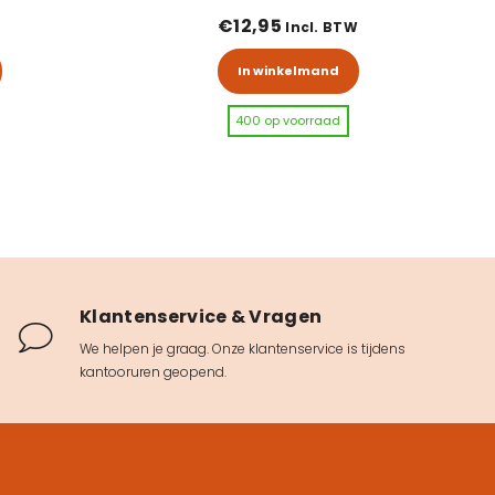
€
12,95
Incl. BTW
In winkelmand
400 op voorraad
Klantenservice & Vragen
We helpen je graag. Onze klantenservice is tijdens
kantooruren geopend.