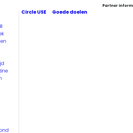
Partner inform
Circle USE
Goede doelen
ll
ek
len
jd
tine
n
zond