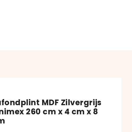
afondplint MDF Zilvergrijs
nimex 260 cm x 4 cm x 8
m