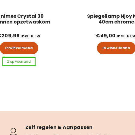
nimex Crystal 30
Spiegellamp Njoy 
onnen opzetwaskom
40cm chrome
€
209,95
€
49,00
Incl. BTW
Incl. BT
In winkelmand
In winkelmand
2 op voorraad
Zelf regelen & Aanpassen