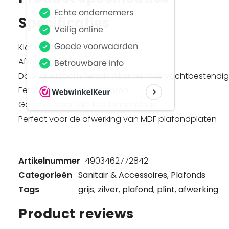
Specificaties
Kleur: Zilvergrijs
Afmeting: 260x4x08 cm
Door duurzaam Renolit Alkorcell folie vochtbestendig
Eenvoudig zelf te monteren
Geschikt voor elke klus binnenshuis
Perfect voor de afwerking van MDF plafondplaten
Artikelnummer
4903462772842
Categorieën
Sanitair & Accessoires
,
Plafonds
Tags
grijs
,
zilver
,
plafond
,
plint
,
afwerking
Product reviews