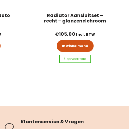
Noto
Radiator Aansluitset –
recht – glanzend chroom
€
105,00
W
Incl. BTW
In winkelmand
3 op voorraad
Klantenservice & Vragen