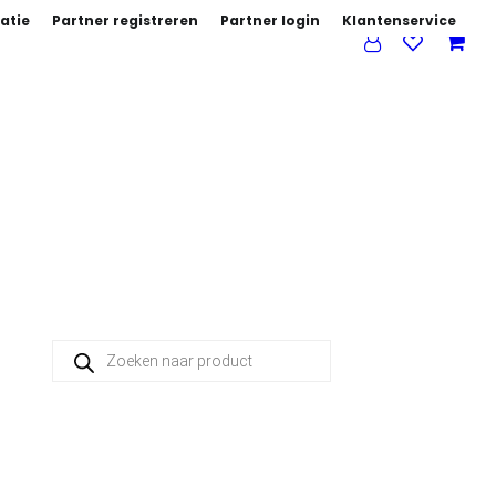
atie
Partner registreren
Partner login
Klantenservice
Producten zoeken