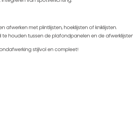
 integreren van spotverlichting.
fwerken met plintlijsten, hoeklijsten of kniklijsten.
nd te houden tussen de plafondpanelen en de afwerklijsten
ndafwerking stijlvol en compleet!