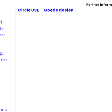
Partner inform
Circle USE
Goede doelen
ll
ek
len
jd
tine
n
zond