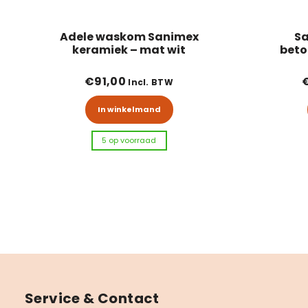
Adele waskom Sanimex
Sa
keramiek – mat wit
bet
€
91,00
Incl. BTW
In winkelmand
5 op voorraad
Service & Contact