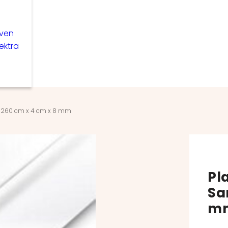
even
lektra
ex 260 cm x 4 cm x 8 mm
Pl
Sa
m