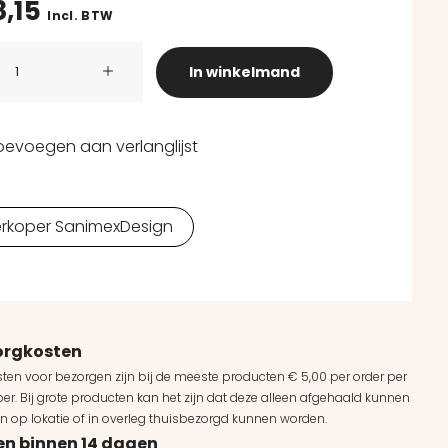
8,15
Incl. BTW
ndplint MDF Zilvergrijs Sanimex 260 cm x 4 cm x 8 mm aant
In winkelmand
oevoegen aan verlanglijst
rkoper SanimexDesign
orgkosten
ten voor bezorgen zijn bij de meeste producten € 5,00 per order per
er. Bij grote producten kan het zijn dat deze alleen afgehaald kunnen
n op lokatie of in overleg thuisbezorgd kunnen worden.
en binnen 14 dagen