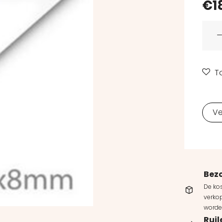
€
1
Plafo
T
Ve
Bez
De kos
verkop
worde
Ruil