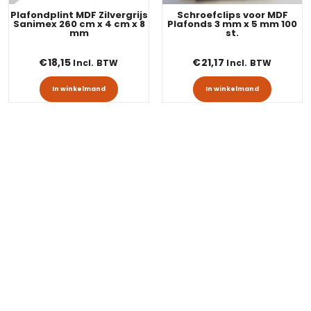
Plafondplint MDF Zilvergrijs
Schroefclips voor MDF
Sanimex 260 cm x 4 cm x 8
Plafonds 3 mm x 5 mm 100
mm
st.
€
18,15
€
21,17
Incl. BTW
Incl. BTW
In winkelmand
In winkelmand