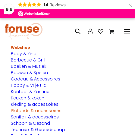
×
14
Reviews
9,6
Webshop
Baby & Kind
Home
Plafonds
Barbecue & Grill
Boeken & Muziek
Plafonds
Bouwen & Spelen
Cadeau & Accessoires
Op de Foruse Plafonds & accessoires categoriepagina
Hobby & vrije tijd
Kantoor & Kantine
vind je een selectie plafondproducten die perfect zijn voor
Keuken & koken
het strak afwerken van binnen plafonds en het integreren
Kleding & accessoires
van verlichting in huis of op kantoor. De collectie bestaat
Plafonds & accessoires
uit hoogwaardige plafondplaten en plafondbalken die niet
Sanitair & accessoires
alleen functioneel zijn, maar ook een moderne uitstraling
Schoon & Gezond
geven aan je interieur.
Techniek & Gereedschap