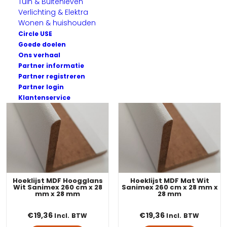
Tuin & Buitenleven
Verlichting & Elektra
Wonen & huishouden
Circle USE
Goede doelen
Ons verhaal
Partner informatie
Partner registreren
Partner login
Klantenservice
Hoeklijst MDF Hoogglans
Hoeklijst MDF Mat Wit
Wit Sanimex 260 cm x 28
Sanimex 260 cm x 28 mm x
mm x 28 mm
28 mm
€
19,36
€
19,36
Incl. BTW
Incl. BTW