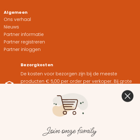
Algemeen
Ons verhaal
Nieuws
Partner informatie
Partner registreren
Partner inloggen
Bezorgkosten
De kosten voor bezorgen zijn bij de meeste
producten € 5,00 per order per verkoper. Bij grote
producten kan het zijn dat deze alleen afgehaald
kunnen worden op locatie of in overleg
thuisbezorgd kunnen worden.
Ruilen binnen 14 dagen
Join onze family
Neem contact op met de klantenservice van
betreffende verkoper.