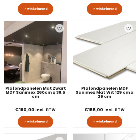
In winkelmand
In winkelmand
Plafondpanelen Mat Zwart
Plafondpanelen MDF
MDF Sanimex 260cm x 38.5
Sanimex Mat Wit 129 cm x
cm
29 cm
€
180,00
€
155,00
Incl. BTW
Incl. BTW
In winkelmand
In winkelmand