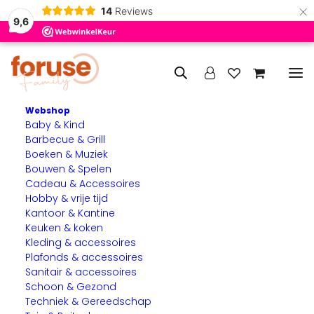
×
14
Reviews
9,6
Webshop
Baby & Kind
Home
Verlichting & Elektra
Lichtbronnen
Barbecue & Grill
Boeken & Muziek
Lichtbronnen
Bouwen & Spelen
Cadeau & Accessoires
Onze lichtbronnen zorgen voor de perfecte verlichting in
Hobby & vrije tijd
Kantoor & Kantine
elk interieur of project. Van energiezuinige LED-lampen tot
Keuken & koken
traditionele gloeilampen, wij hebben voor elke toepassing
Kleding & accessoires
de juiste oplossing. Ze zijn beschikbaar in diverse fittingen,
Plafonds & accessoires
vormen en kleurtemperaturen, zodat je altijd het gewenste
Sanitair & accessoires
licht creëert. Ideaal voor zowel binnenverlichting als
Schoon & Gezond
buitenverlichting, en eenvoudig te combineren met onze
Techniek & Gereedschap