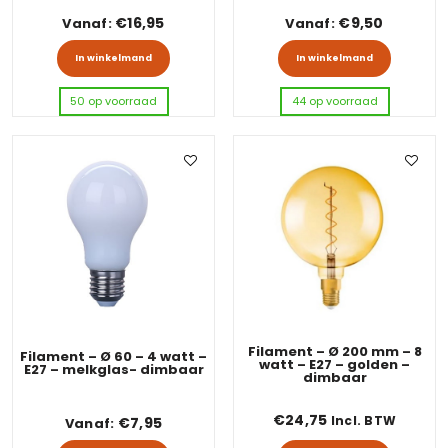
€
16,95
€
9,50
Vanaf:
Vanaf:
Dit product heeft meerdere variaties
Dit pro
In winkelmand
In winkelmand
50 op voorraad
44 op voorraad
Filament – Ø 200 mm – 8
Filament – Ø 60 – 4 watt –
watt – E27 – golden –
E27 – melkglas- dimbaar
dimbaar
€
24,75
Incl. BTW
€
7,95
Vanaf: