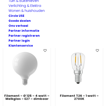
armaturen en accessoires. Met onze lichtbronnen haal je
Tuin & Buitenleven
Verlichting & Elektra
kwaliteit, duurzaamheid en optimaal comfort in huis.
Wonen & huishouden
Circle USE
Goede doelen
Ons verhaal
Partner informatie
Partner registreren
Partner login
Klantenservice
Filament – Ø 125 – 4 watt –
Filament T26 – 1 watt –
Melkglas – E27 – dimbaar
2700K