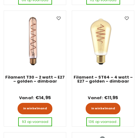
68 op voorraad
112 op voorraad
Filament T30 – 2 watt – E27
Filament – ST64 – 4 watt –
– golden – dimbaar
E27 – golden – dimbaar
€
14,95
€
11,95
Vanaf:
Vanaf:
Dit product heeft meerdere variaties
Dit pro
In winkelmand
In winkelmand
93 op voorraad
136 op voorraad .