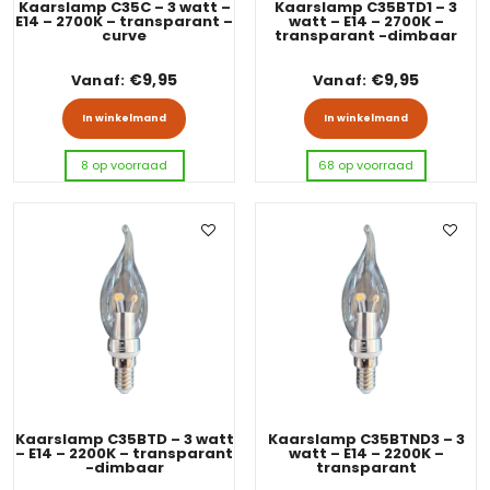
Kaarslamp C35C – 3 watt –
Kaarslamp C35BTD1 – 3
E14 – 2700K – transparant –
watt – E14 – 2700K –
curve
transparant -dimbaar
€
9,95
€
9,95
Vanaf:
Vanaf:
Dit product heeft meerdere variaties
Dit pro
In winkelmand
In winkelmand
8 op voorraad
68 op voorraad
Kaarslamp C35BTD – 3 watt
Kaarslamp C35BTND3 – 3
– E14 – 2200K – transparant
watt – E14 – 2200K –
-dimbaar
transparant