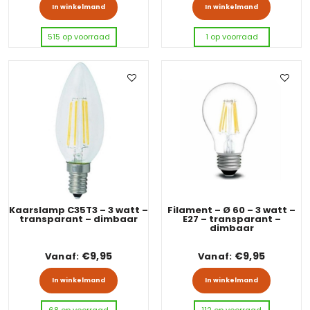
Dit product heeft meerdere variaties
In winkelmand
In winkelmand
515 op voorraad
1 op voorraad
Kaarslamp C35T3 – 3 watt –
Filament – Ø 60 – 3 watt –
transparant – dimbaar
E27 – transparant –
dimbaar
€
9,95
€
9,95
Vanaf:
Vanaf:
Dit product heeft meerdere variaties
Dit pro
In winkelmand
In winkelmand