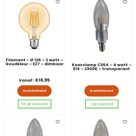
Filament – Ø 125 – 2 watt –
Goudkleur – E27 – dimbaar
Kaarslamp C354 – 4 watt –
E14 – 2300K – transparant
€
16,95
Vanaf:
Dit product heeft meerdere variaties
In winkelmand
In winkelmand
56 op voorraad
1 op voorraad