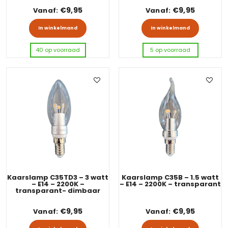
€
9,95
€
9,95
Vanaf:
Vanaf:
Dit product heeft meerdere variaties
Dit pro
In winkelmand
In winkelmand
40 op voorraad
5 op voorraad
Kaarslamp C35TD3 – 3 watt
Kaarslamp C35B – 1.5 watt
– E14 – 2200K –
– E14 – 2200K – transparant
transparant- dimbaar
€
9,95
€
9,95
Vanaf:
Vanaf:
Dit product heeft meerdere variaties
Dit pro