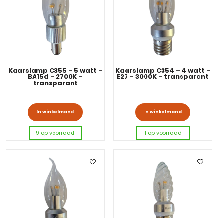
Kaarslamp C355 – 5 watt –
Kaarslamp C354 – 4 watt –
BA15d – 2700K –
E27 – 3000K – transparant
transparant
In winkelmand
In winkelmand
9 op voorraad
1 op voorraad