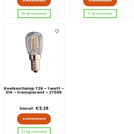
In winkelmand
In winkelmand
10 op voorraad
5 op voorraad
Koelkastlamp T26 – 1 watt –
E14 – transparant – 2700K
€
3,25
Vanaf:
Dit product heeft meerdere variaties
In winkelmand
37 op voorraad