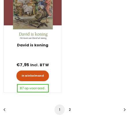
David is koning
€
7,95
Incl. BTW
In winkelmand
87 op voorraad .
1
2