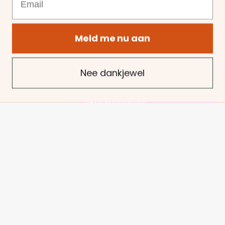
Vraag bij uw verkoper naar de mogelijkheden.
Algemene voorwaarden
•
Klachtenregeling
•
Meld me nu aan
Herroepingsrecht
•
Privacyverklaring
•
Cookies
Nee dankjewel