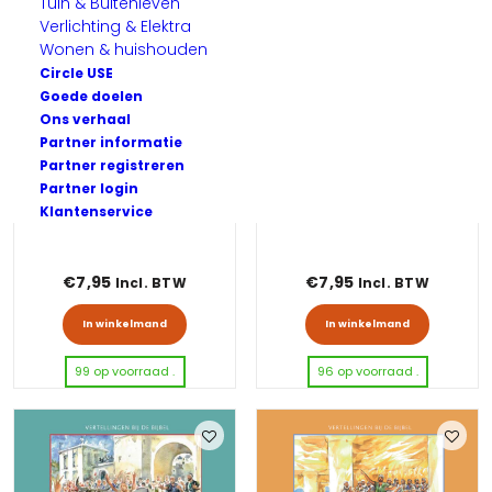
Tuin & Buitenleven
Verlichting & Elektra
Wonen & huishouden
Circle USE
Goede doelen
Ons verhaal
Partner informatie
Partner registreren
Partner login
Als een lam geslacht
Toen de hemel openging
Klantenservice
€
7,95
€
7,95
Incl. BTW
Incl. BTW
In winkelmand
In winkelmand
99 op voorraad .
96 op voorraad .