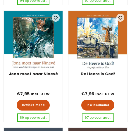
94 op voorraad .
97 op voorraad .
Jona moet naar Ninevé
De Heere is God!
€
7,95
€
7,95
Incl. BTW
Incl. BTW
In winkelmand
In winkelmand
89 op voorraad .
97 op voorraad .