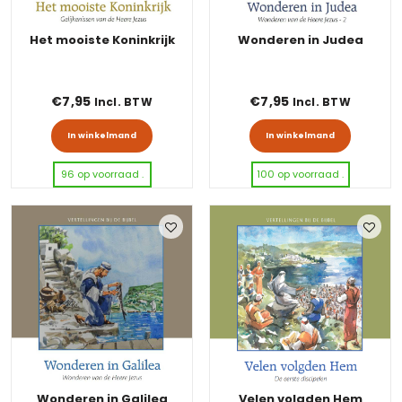
Het mooiste Koninkrijk
Wonderen in Judea
€
7,95
€
7,95
Incl. BTW
Incl. BTW
In winkelmand
In winkelmand
96 op voorraad .
100 op voorraad .
Wonderen in Galilea
Velen volgden Hem