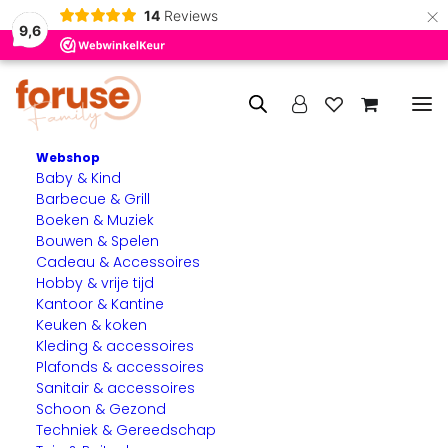
×
14
Reviews
9,6
Webshop
Baby & Kind
Home
Boeken & Muziek
Vertellingen bij de Bijbel
Barbecue & Grill
Boeken & Muziek
Vertellingen bij de Bijbel
Bouwen & Spelen
Cadeau & Accessoires
Hobby & vrije tijd
Kantoor & Kantine
Keuken & koken
Kleding & accessoires
Plafonds & accessoires
Sanitair & accessoires
Schoon & Gezond
Techniek & Gereedschap