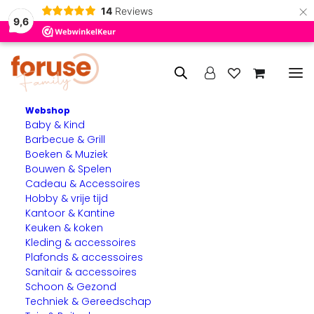
×
14
Reviews
9,6
Webshop
Baby & Kind
Home
Speelgoed
Kinderbouwsets
Barbecue & Grill
Boeken & Muziek
Kinderbouwsets
Bouwen & Spelen
Cadeau & Accessoires
Met onze kinderbouwsets kunnen kinderen hun creativiteit,
Hobby & vrije tijd
Kantoor & Kantine
fantasie en technische vaardigheden spelenderwijs
Keuken & koken
ontwikkelen. Van eenvoudige bouwblokken voor jonge
Kleding & accessoires
kinderen tot uitdagende constructiesets voor oudere
Plafonds & accessoires
bouwers: er is voor iedere leeftijd en interesse een
Sanitair & accessoires
passende bouwset.
Schoon & Gezond
Techniek & Gereedschap