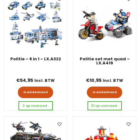
Politie – 8 in 1 – LX.A322
Politie set met quad –
LX.A419
€
54,95
€
10,95
Incl. BTW
Incl. BTW
In winkelmand
In winkelmand
2 op voorraad .
31 op voorraad .