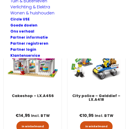
Tuin & Buitenleven
Verlichting & Elektra
Wonen & huishouden
Circle USE
Goede doelen
Ons verhaal
Partner informatie
Partner registreren
Partner login
Klantenservice
Cakeshop – LX.A456
City police – Gelddief –
LX.A418
€
14,95
€
10,95
Incl. BTW
Incl. BTW
In winkelmand
In winkelmand