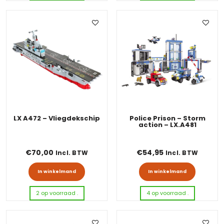
LX A472 – Vliegdekschip
Police Prison – Storm
action – LX.A481
€
70,00
€
54,95
Incl. BTW
Incl. BTW
In winkelmand
In winkelmand
2 op voorraad .
4 op voorraad .