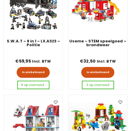
S.W.A.T – 8 in 1 – LX.A323 –
Useme – STEM speelgoed –
Politie
brandweer
€
59,95
€
32,50
Incl. BTW
Incl. BTW
In winkelmand
In winkelmand
8 op voorraad .
3 op voorraad