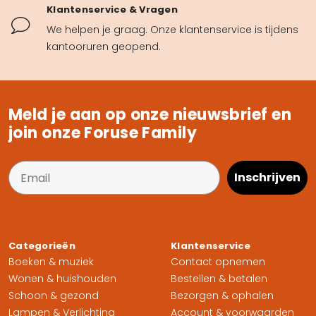
Klantenservice & Vragen
We helpen je graag. Onze klantenservice is tijdens
kantooruren geopend.
Meld je aan op onze nieuwsbrief en
join onze Foruse Family
Inschrijven
Categorieën
Klantenservice
Boeken & muziek
Contact opnemen
Wonen & huishouden
Bestellen & betalen
Schoon & gezond
Bezorgen & ophalen
Lampen & Verlichting
Account & voorwaarden