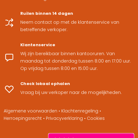
Ruilen binnen 14 dagen
Neem contact op met de klantenservice van
Join onze fa
betreffende verkoper.
Altijd als ee
Klantenservice
Wij zijn bereikbaar binnen kantooruren. Van
de hoog
maandag tot donderdag tussen 8:00 en 17:00 uur.
Op vrijdag tussen 8:00 en 15:00 uur.
Check lokaal ophalen
Vraag bij uw verkoper naar de mogelijkheden.
Algemene voorwaarden
•
Klachtenregeling
•
Meld me nu a
Herroepingsrecht
•
Privacyverklaring
•
Cookies
Nee dankjewe