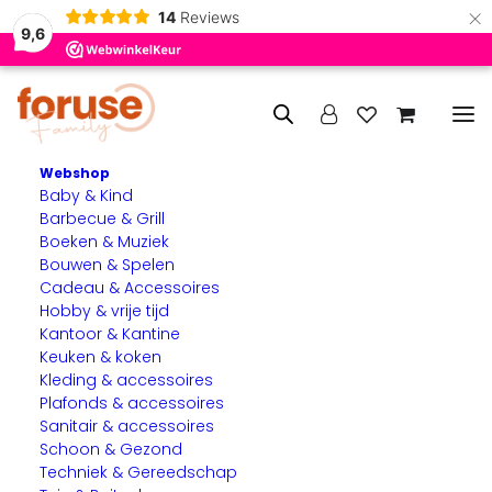
×
14
Reviews
9,6
Webshop
Baby & Kind
Home
Wonen & huishouden
Interieur onderhoud
Barbecue & Grill
Boeken & Muziek
Interieur onderhoud
Bouwen & Spelen
Cadeau & Accessoires
Met de juiste producten voor interieur onderhoud houd je
Hobby & vrije tijd
Kantoor & Kantine
jouw woning schoon, fris en in optimale conditie.
Keuken & koken
Regelmatig onderhoud verlengt de levensduur van
Kleding & accessoires
meubels, vloeren en andere interieuronderdelen, terwijl je
Plafonds & accessoires
huis er verzorgd en uitnodigend uit blijft zien.
Sanitair & accessoires
Schoon & Gezond
Techniek & Gereedschap