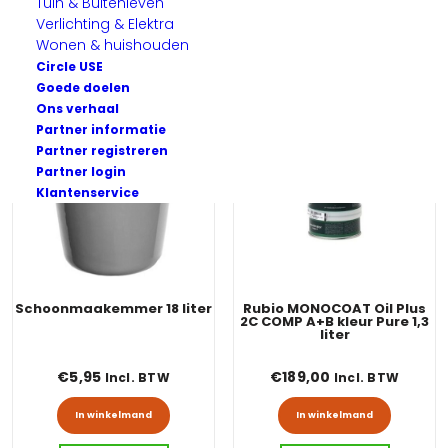
Tuin & Buitenleven
Verlichting & Elektra
Wonen & huishouden
Circle USE
Goede doelen
Ons verhaal
Partner informatie
Partner registreren
Partner login
Klantenservice
Schoonmaakemmer 18 liter
Rubio MONOCOAT Oil Plus
2C COMP A+B kleur Pure 1,3
liter
€
5,95
€
189,00
Incl. BTW
Incl. BTW
In winkelmand
In winkelmand