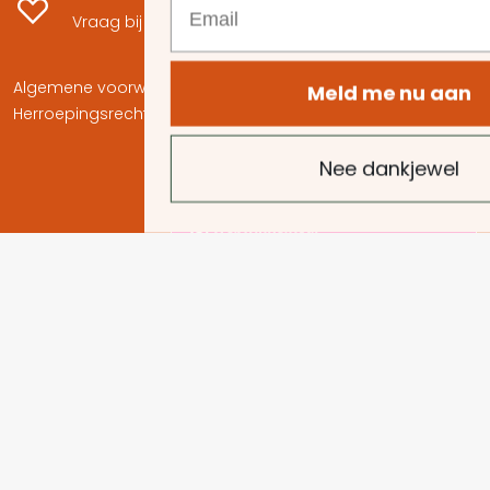
Vraag bij uw verkoper naar de mogelijkheden.
Algemene voorwaarden
•
Klachtenregeling
•
Meld me nu aan
Herroepingsrecht
•
Privacyverklaring
•
Cookies
Nee dankjewel