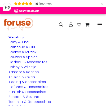
×
14
Reviews
9,6
Webshop
Baby & Kind
Puzzel voor de leeftijd +12
Barbecue & Grill
Boeken & Muziek
9 juli 2024
Bouwen & Spelen
Cadeau & Accessoires
Hobby & vrije tijd
Puzzelen met Foruse family in RD magazine
Kantoor & Kantine
Keuken & koken
Kleding & accessoires
Plafonds & accessoires
Sanitair & accessoires
Schoon & Gezond
Techniek & Gereedschap