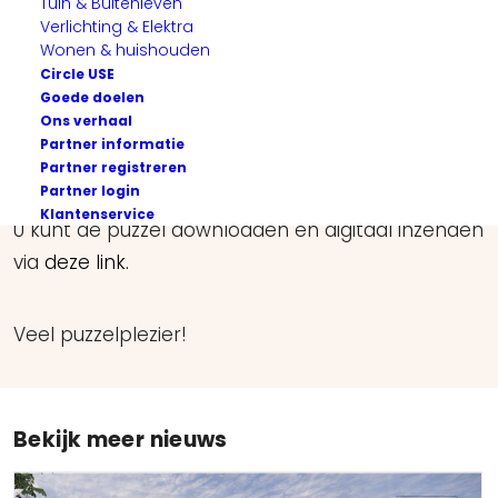
Tuin & Buitenleven
Verlichting & Elektra
Wonen & huishouden
Circle USE
Goede doelen
Ons verhaal
Partner informatie
Maak de zomerpuzzel en win een leuke prijs!
Partner registreren
Partner login
Klantenservice
U kunt de puzzel downloaden en digitaal inzenden
via
deze link.
Veel puzzelplezier!
Bekijk meer nieuws