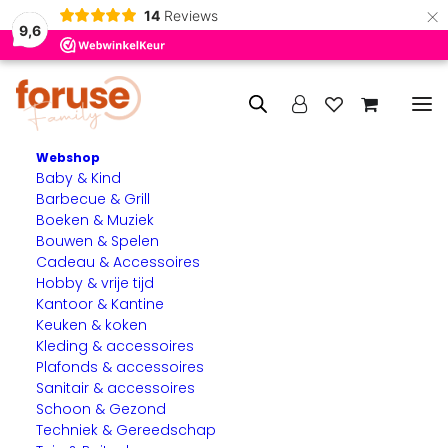
×
14
Reviews
9,6
Webshop
Baby & Kind
Puzzel voor de leeftijd -12
Barbecue & Grill
Boeken & Muziek
9 juli 2024
Bouwen & Spelen
Cadeau & Accessoires
Hobby & vrije tijd
Puzzelen met Foruse family in RD magazine
Kantoor & Kantine
Keuken & koken
Kleding & accessoires
Plafonds & accessoires
Sanitair & accessoires
Schoon & Gezond
Techniek & Gereedschap