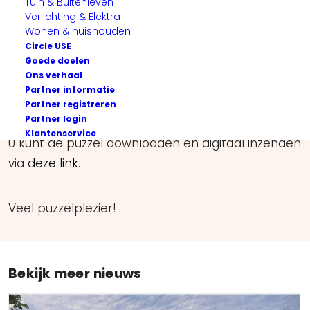
Tuin & Buitenleven
Verlichting & Elektra
Wonen & huishouden
Circle USE
Goede doelen
Ons verhaal
Partner informatie
Maak de zomerpuzzel en win een leuke prijs!
Partner registreren
Partner login
Klantenservice
U kunt de puzzel downloaden en digitaal inzenden
via
deze link.
Veel puzzelplezier!
Bekijk meer nieuws