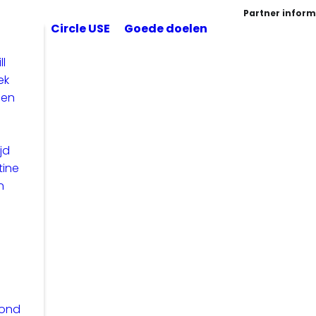
Partner inform
Circle USE
Goede doelen
ll
ek
len
jd
tine
n
zond