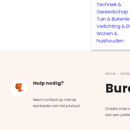
Techniek &
Gereedschap
Tuin & Buitenl
Verlichting & E
Wonen &
huishouden
Home
Kanto
Hulp nodig?
Bur
Neem contact op met de
aanbieder van het product.
Ontdek onze co
aan een pretti