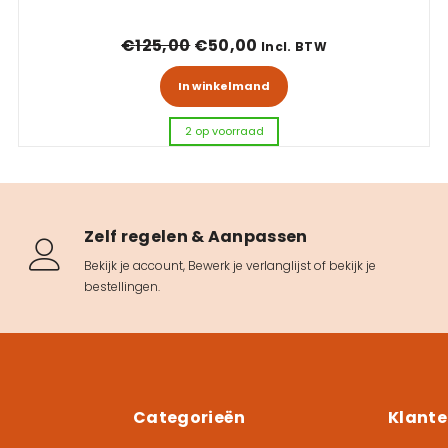
€125,00.
,00.
Oorspronkelijke prijs was: €1
Huidige prijs is: €50,0
€
125,00
€
50,00
Incl. BTW
In winkelmand
2 op voorraad
Zelf regelen & Aanpassen
Bekijk je account
,
Bewerk je verlanglijst
of
bekijk je
bestellingen
.
Categorieën
Klante