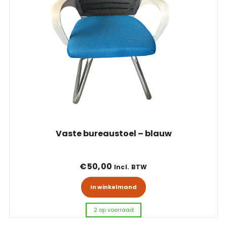
Vaste bureaustoel – blauw
€130,00.
,00.
€
50,00
Incl. BTW
In winkelmand
2 op voorraad