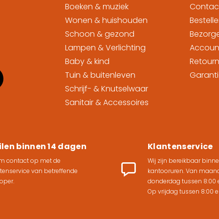
Boeken & muziek
Contac
Wonen & huishouden
Bestell
Schoon & gezond
Bezorg
Lampen & Verlichting
Accoun
Baby & kind
Retourn
Tuin & buitenleven
Garanti
Schrijf- & Knutselwaar
Sanitair & Accessoires
ilen binnen 14 dagen
Klantenservice
m contact op met de
Wij zijn bereikbaar binn
tenservice van betreffende
kantooruren. Van maand
oper.
donderdag tussen 8:00 e
Op vrijdag tussen 8:00 en