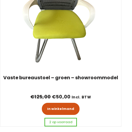
Vaste bureaustoel – groen – showroommodel
Oorspronkelijke prijs was: €125
Huidige prijs is: €50,00.
€
125,00
€
50,00
Incl. BTW
In winkelmand
2 op voorraad