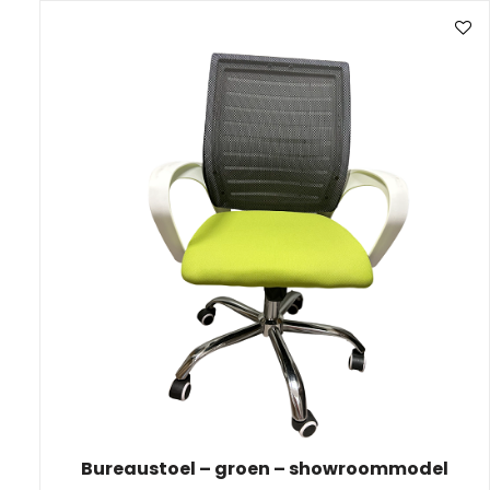
Reobrix
(4)
Sanitair & Accessoires
(97)
Schoon & gezond
(24)
Speelgoed
(142)
Techniek & Gereedschap
(14)
Tuin & buitenleven
(74)
Verlichting & Elektra
(196)
Wonen & huishouden
(135)
Bureaustoel – groen – showroommodel