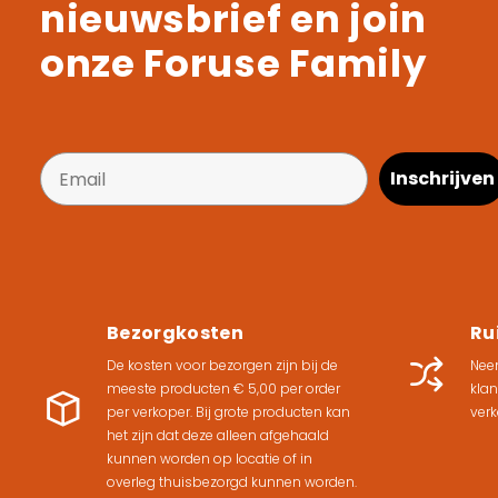
nieuwsbrief en join
onze Foruse Family
Inschrijven
Bezorgkosten
Ru
De kosten voor bezorgen zijn bij de
Nee
meeste producten € 5,00 per order
klan
per verkoper. Bij grote producten kan
verk
het zijn dat deze alleen afgehaald
kunnen worden op locatie of in
overleg thuisbezorgd kunnen worden.