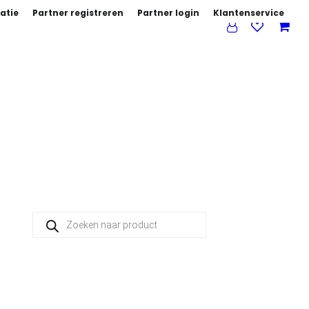
atie
Partner registreren
Partner login
Klantenservice
Producten zoeken