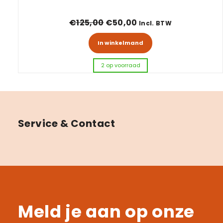
Oorspronkelijke prijs was: 
Huidige prijs is: €50
€
125,00
€
50,00
Incl. BTW
In winkelmand
2 op voorraad
Service & Contact
Meld je aan op onze