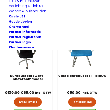
Tuin & Buitenleven
Verlichting & Elektra
Wonen & huishouden
Circle USE
Goede doelen
Ons verhaal
Partner informatie
Partner registreren
Partner login
Klantenservice
Bureaustoel zwart –
Vaste bureaustoel – blauw
showroommodel
Oorspronkelijke prijs was: €130,00.
Huidige prijs is: €65,00.
€
130,00
€
65,00
€
50,00
Incl. BTW
Incl. BTW
In winkelmand
In winkelmand