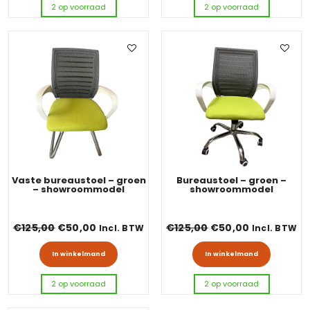
2 op voorraad
2 op voorraad
Vaste bureaustoel – groen
Bureaustoel – groen –
– showroommodel
showroommodel
Oorspronkelijke prijs was: €125,00.
Huidige prijs is: €50,00.
Oorspronkelijke pri
Huidige prij
€
125,00
€
50,00
€
125,00
€
50,00
Incl. BTW
Incl. BTW
In winkelmand
In winkelmand
2 op voorraad
2 op voorraad