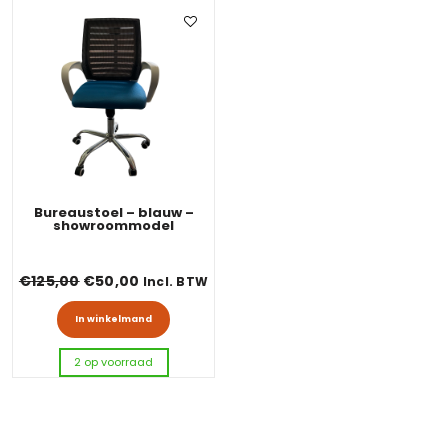
Bureaustoel – blauw –
showroommodel
Oorspronkelijke prijs was: €125,00.
Huidige prijs is: €50,00.
€
125,00
€
50,00
Incl. BTW
In winkelmand
2 op voorraad