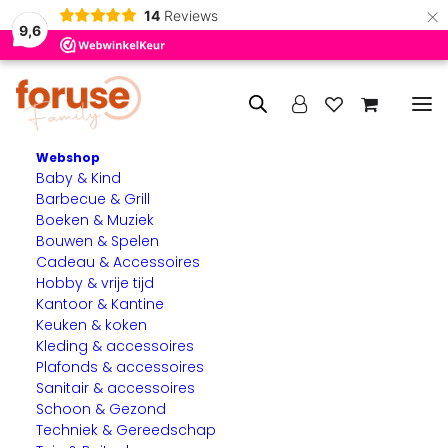
×
14
Reviews
9,6
Webshop
Baby & Kind
Home
Kantoor artikelen
Bureaustoelen
Barbecue & Grill
Boeken & Muziek
Bureaustoelen
Bouwen & Spelen
Cadeau & Accessoires
Ontdek onze collectie bureaustoelen die zorgen voor
Hobby & vrije tijd
Kantoor & Kantine
comfort en ondersteuning tijdens het werken, studeren of
Keuken & koken
thuisgebruik. Een goede bureaustoel draagt bij aan een
Kleding & accessoires
prettige werkplek en helpt je comfortabel te zitten, ook
Plafonds & accessoires
tijdens langere momenten achter het bureau.
Sanitair & accessoires
Schoon & Gezond
Techniek & Gereedschap